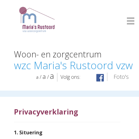
Woon- en zorgcentrum
wzc Maria's Rustoord vzw
a
a
Foto's
/
/
Volg ons:
a
Inloggen
Privacyverklaring
1. Situering